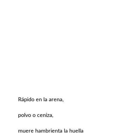
Robert Rodríguez
Los soldados /
Observaciones sobre la
arena
ETAPA GRIS
CANTOS: LAS PALABRAS MÍAS
Rápido en la arena,
polvo o ceniza,
muere hambrienta la huella