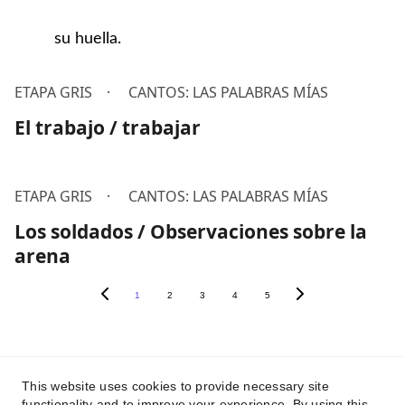
su huella.
ETAPA GRIS
CANTOS: LAS PALABRAS MÍAS
El trabajo / trabajar
ETAPA GRIS
CANTOS: LAS PALABRAS MÍAS
Los soldados / Observaciones sobre la
arena
1
2
3
4
5
¡Escríbenos!
This website uses cookies to provide necessary site
robertescritorinfo@gmail.com
functionality and to improve your experience. By using this