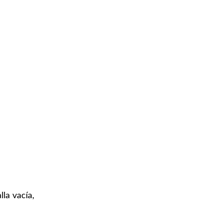
Inicio
Libros
Galería
Alguno…
Vacuna de amores menores
ETAPA GRIS
VACUNA DE AMORES MENORES
la vacía,