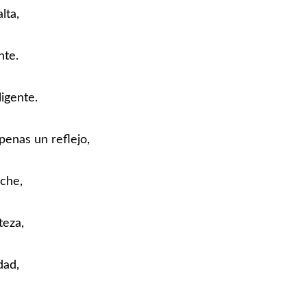
lta,
nte.
ligente.
penas un reflejo,
che,
teza,
dad,